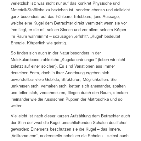
verletzlich ist; was nicht nur auf das konkret Physische und
Materiell/Stoffliche zu beziehen ist, sondern ebenso und vielleicht
ganz besonders auf das Fühlbare, Erlebbare, jene Aussage,
welche eine Kugel dem Betrachter direkt vermittelt wenn sie vor
ihm liegt, er sie mit seinen Sinnen und vor allem seinem Körper
im Raum wahrnimmt – sozusagen „erfühlt“. „Kugel“ bedeutet
Energie. Körperlich wie geistig.
So finden sich auch in der Natur besonders in der
Molekularebene zahlreiche „Kugelanordnungen“ (leben wir nicht
zuletzt auf einer solchen). Es sind Variationen aus immer
derselben Form, doch in ihrer Anordnung ergeben sich
unvorstellbar viele Gebilde, Strukturen, Möglichkeiten. Sie
umkreisen sich, verhaken sich, ketten sich aneinander, spalten
und teilen sich, verschmelzen, fliegen durch den Raum, stecken
ineinander wie die russischen Puppen der Matroschka und so
weiter.
Vielleicht ist nach dieser kurzen Aufzählung dem Betrachter auch
der Sinn der zwei die Kugel umschließenden Schalen deutlicher
geworden: Einerseits beschützen sie die Kugel – das Innere,
„Vollkommene“, andererseits scheinen die Schalen – selbst auch