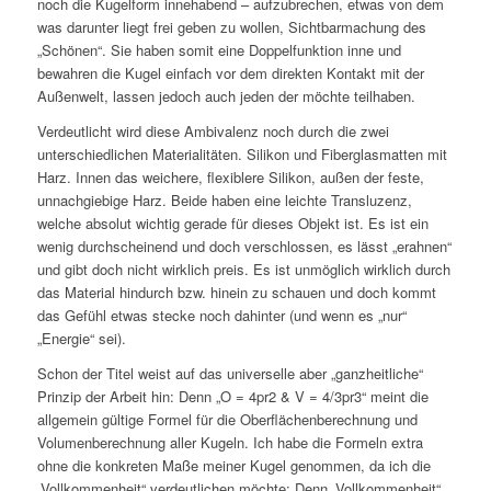
noch die Kugelform innehabend – aufzubrechen, etwas von dem
was darunter liegt frei geben zu wollen, Sichtbarmachung des
„Schönen“. Sie haben somit eine Doppelfunktion inne und
bewahren die Kugel einfach vor dem direkten Kontakt mit der
Außenwelt, lassen jedoch auch jeden der möchte teilhaben.
Verdeutlicht wird diese Ambivalenz noch durch die zwei
unterschiedlichen Materialitäten. Silikon und Fiberglasmatten mit
Harz. Innen das weichere, flexiblere Silikon, außen der feste,
unnachgiebige Harz. Beide haben eine leichte Transluzenz,
welche absolut wichtig gerade für dieses Objekt ist. Es ist ein
wenig durchscheinend und doch verschlossen, es lässt „erahnen“
und gibt doch nicht wirklich preis. Es ist unmöglich wirklich durch
das Material hindurch bzw. hinein zu schauen und doch kommt
das Gefühl etwas stecke noch dahinter (und wenn es „nur“
„Energie“ sei).
Schon der Titel weist auf das universelle aber „ganzheitliche“
Prinzip der Arbeit hin: Denn „O = 4pr2 & V = 4/3pr3“ meint die
allgemein gültige Formel für die Oberflächenberechnung und
Volumenberechnung aller Kugeln. Ich habe die Formeln extra
ohne die konkreten Maße meiner Kugel genommen, da ich die
„Vollkommenheit“ verdeutlichen möchte: Denn „Vollkommenheit“