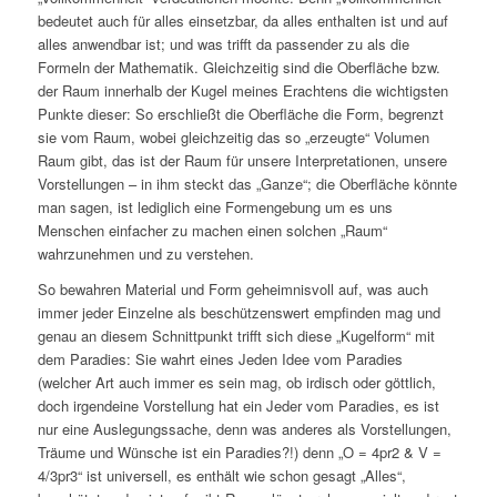
bedeutet auch für alles einsetzbar, da alles enthalten ist und auf
alles anwendbar ist; und was trifft da passender zu als die
Formeln der Mathematik. Gleichzeitig sind die Oberfläche bzw.
der Raum innerhalb der Kugel meines Erachtens die wichtigsten
Punkte dieser: So erschließt die Oberfläche die Form, begrenzt
sie vom Raum, wobei gleichzeitig das so „erzeugte“ Volumen
Raum gibt, das ist der Raum für unsere Interpretationen, unsere
Vorstellungen – in ihm steckt das „Ganze“; die Oberfläche könnte
man sagen, ist lediglich eine Formengebung um es uns
Menschen einfacher zu machen einen solchen „Raum“
wahrzunehmen und zu verstehen.
So bewahren Material und Form geheimnisvoll auf, was auch
immer jeder Einzelne als beschützenswert empfinden mag und
genau an diesem Schnittpunkt trifft sich diese „Kugelform“ mit
dem Paradies: Sie wahrt eines Jeden Idee vom Paradies
(welcher Art auch immer es sein mag, ob irdisch oder göttlich,
doch irgendeine Vorstellung hat ein Jeder vom Paradies, es ist
nur eine Auslegungssache, denn was anderes als Vorstellungen,
Träume und Wünsche ist ein Paradies?!) denn „O = 4pr2 & V =
4/3pr3“ ist universell, es enthält wie schon gesagt „Alles“,